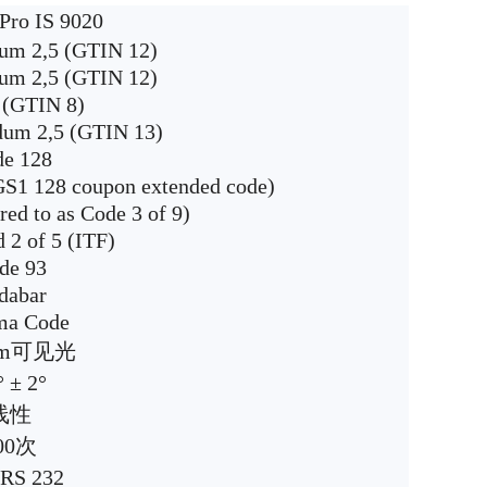
Pro IS 9020
m 2,5 (GTIN 12)
m 2,5 (GTIN 12)
(GTIN 8)
um 2,5 (GTIN 13)
e 128
S1 128 coupon extended code)
red to as Code 3 of 9)
d 2 of 5 (ITF)
de 93
dabar
ma Code
 nm可见光
° ± 2°
线性
00次
S 232