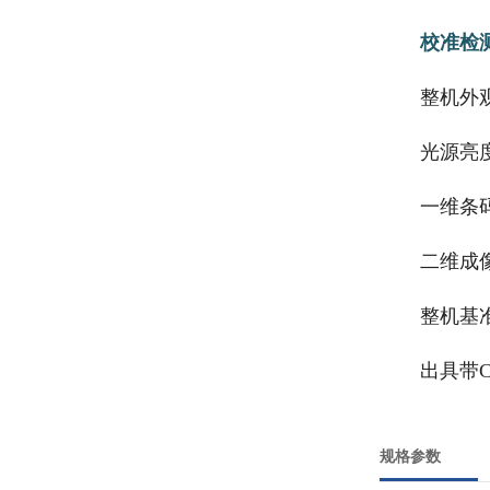
校准检
整机外
光源亮
一维条
二维成像
整机基
出具带
规格参数