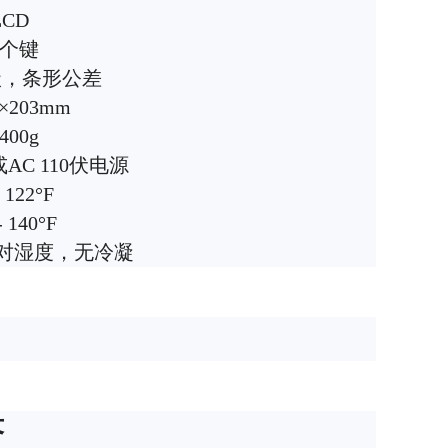
LCD
2个键
等级，条形公差
5×203mm
400g
AC 110伏电源
- 122°F
- 140°F
相对湿度，无冷凝
答