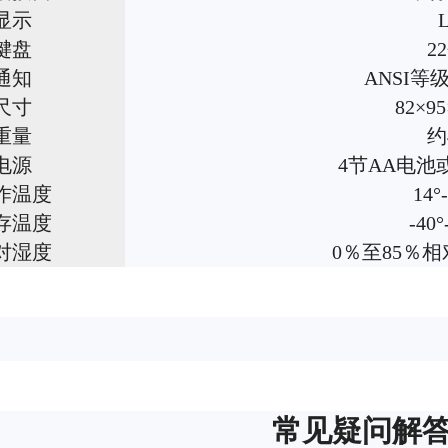
显示
键盘
2
通知
ANSI
尺寸
82×9
重量
约
电源
4节AA电池或
作温度
14°
存温度
-40°
对湿度
0％至85％
常见疑问解