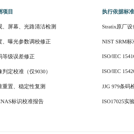
测项目
执行依据标
观、屏幕、光路清洁检测
Stratix原
度、曝光参数调校修正
NIST SR
ISO/IEC 1541
码等级误差修正
ISO/IEC 1542
判定校准（仅9030）
准重置、稳定性复测
JJG 979
CNAS标识校准报告
ISO17025