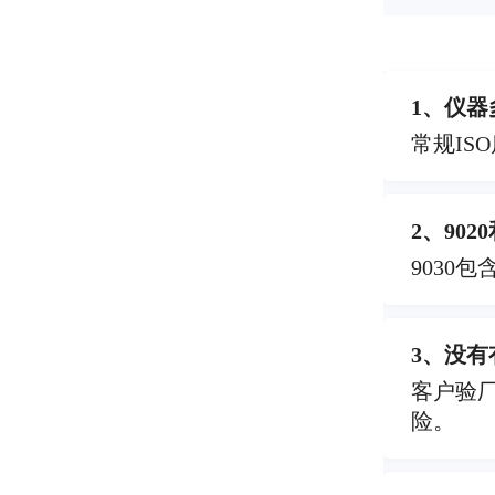
1、仪
常规I
2、90
9030
3、没
客户验
险。