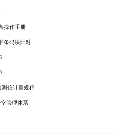
准
厂设备操作手册
M标准条码块比对
6
0
条码检测仪计量规程
实验室管理体系