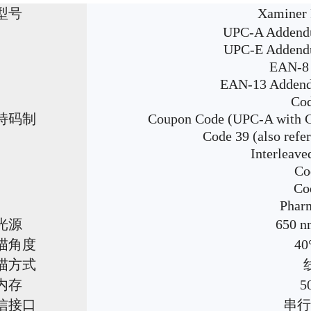
型号
Xaminer 
UPC-A Addendu
UPC-E Addendu
EAN-8 
EAN-13 Addend
Cod
持码制
Coupon Code (UPC-A with G
Code 39 (also refer
Interleave
Co
Co
Phar
光源
650
描角度
40
描方式
内存
5
信接口
串行R