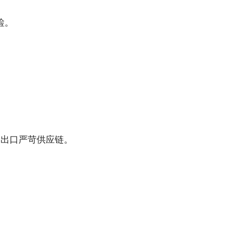
检。
药、出口严苛供应链。