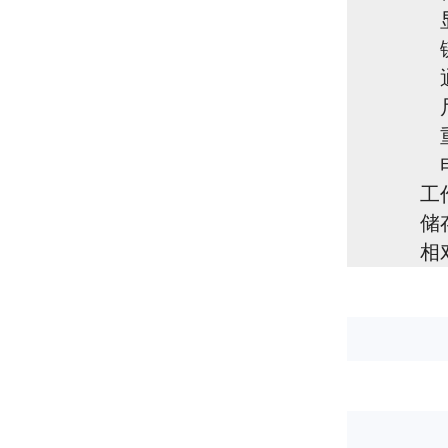
工
储
相