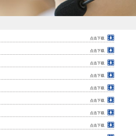
点击下载
点击下载
点击下载
点击下载
点击下载
点击下载
点击下载
点击下载