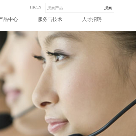
HK
/
EN
产品中心
服务与技术
人才招聘