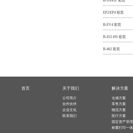
B-SA4TP 彩页
EP2/EP4 彩页
B-EV4 彩页
B-452-HS 彩页
B-462 彩页
首页
关于我们
解决方案
公司简介
仓储方案
合作伙伴
零售方案
企业文化
物流方案
联系我们
医疗方案
固定资产管理
称重打印一体